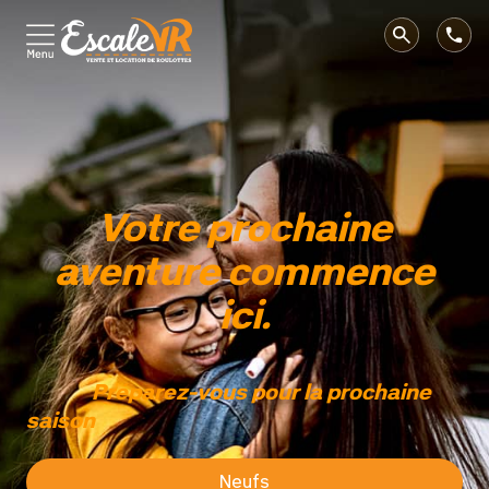
Votre prochaine
aventure commence
ici.
Préparez-vous pour la prochaine
saison
Neufs