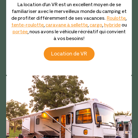
La location d’un VR est un excellent moyen de se
familiariser avec le merveilleux monde du camping et
de profiter différemment de ses vacances.
Roulotte
,
tente-roulotte
,
caravane à sellette
,
cargo
,
hybride
ou
portée
, nous avons le véhicule récréatif qui convient
à vos besoins!
Location de VR