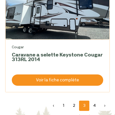
Cougar
Caravane a selette Keystone Cougar
313RL 2014
Voir la fiche complète
‹
1
2
3
4
›