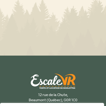
12 rue de la Chute,
Beaumont (Québec), G0R 1C0