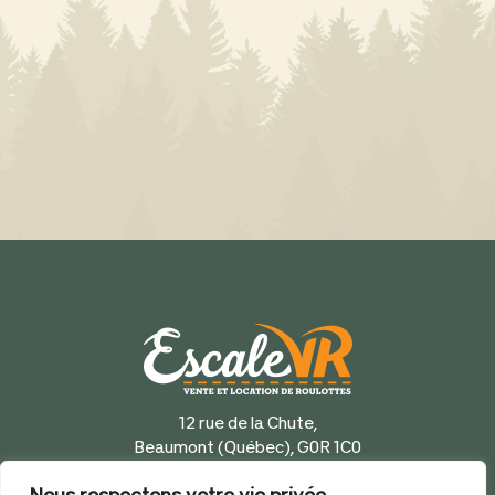
12 rue de la Chute,
Beaumont (Québec), G0R 1C0
418 833-5777