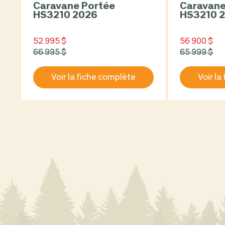
Caravane Portée
Caravane portée
HS3210 2026
HS3210 
52 995 $
56 900 $
66 995 $
65 999 $
Voir la fiche complète
Voir la