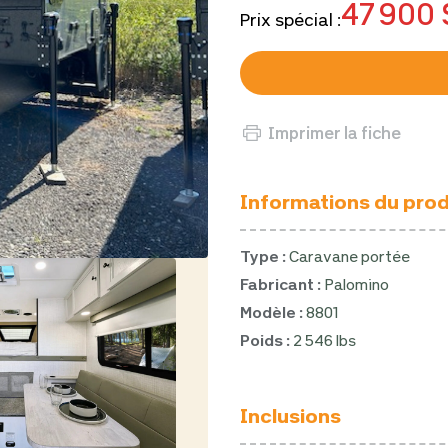
47 900 
Prix spécial :
Imprimer la fiche
Informations du prod
Type :
Caravane portée
Fabricant :
Palomino
Modèle :
8801
Poids :
2 546 lbs
Inclusions