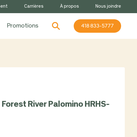
ment
Carrières
À propos
Nous joindre
Promotions
418 833-5777
 Forest River Palomino HRHS-