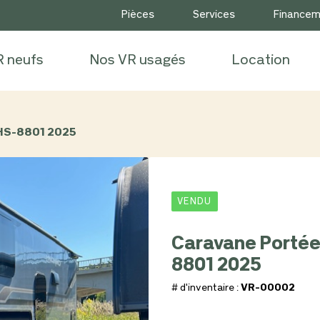
Pièces
Services
Finance
R neufs
Nos VR usagés
Location
HS-8801 2025
VENDU
Caravane Portée
8801 2025
# d'inventaire :
VR-00002