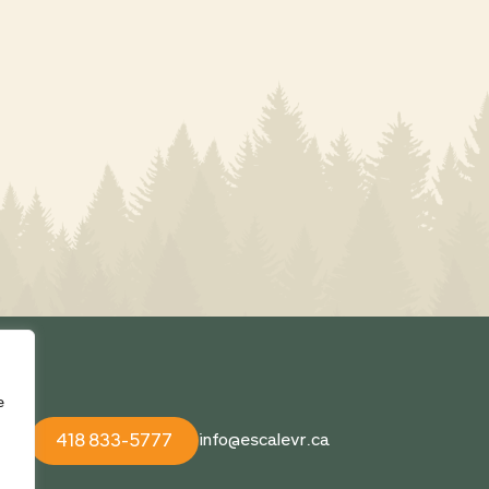
e
418 833-5777
info@escalevr.ca
 1C0