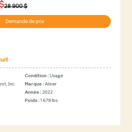
$
28 900 $
Demande de prix
uit
Condition :
Usagé
st, Inc.
Marque :
Aliner
Année :
2022
Poids :
1 678 lbs