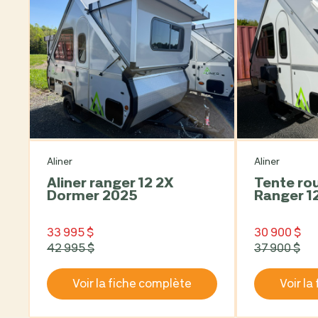
Aliner
Aliner
Aliner ranger 12 2X
Tente roulotte Aliner
Dormer 2025
Ranger 1
33 995 $
30 900 $
42 995 $
37 900 $
Voir la fiche complète
Voir la