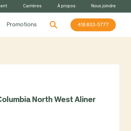
ment
Carrières
À propos
Nous joindre
Promotions
418 833-5777
Columbia North West Aliner