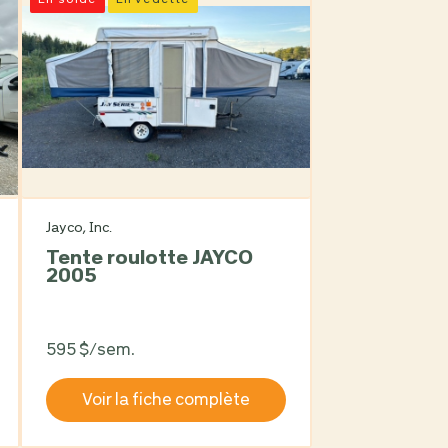
En solde
En vedette
Jayco, Inc.
Tente roulotte JAYCO
2005
595 $/sem.
Voir la fiche complète