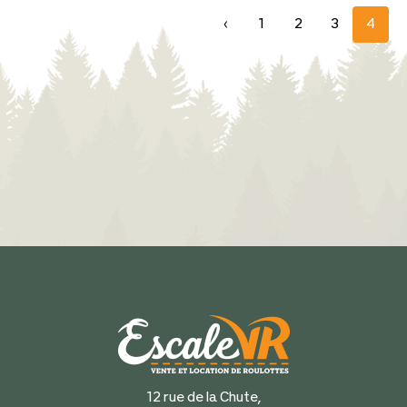
‹
1
2
3
4
12 rue de la Chute,