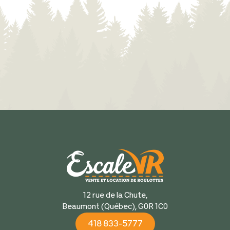
12 rue de la Chute,
Beaumont (Québec), G0R 1C0
418 833-5777